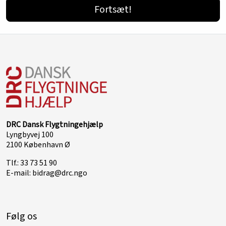
DRC Dansk Flygtningehjælp
Lyngbyvej 100
2100 København Ø
Tlf.: 33 73 51 90
E-mail:
bidrag@drc.ngo
Følg os